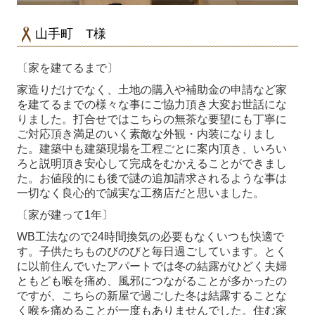
山手町 T様
〔家を建てるまで〕
家造りだけでなく、土地の購入や補助金の申請など家
を建てるまでの様々な事にご協力頂き大変お世話にな
りました。打合せではこちらの無茶な要望にも丁寧に
ご対応頂き満足のいく素敵な外観・内装になりまし
た。建築中も建築現場を工程ごとに案内頂き、いろい
ろと説明頂き安心して完成をむかえることができまし
た。お値段的にも後で謎の追加請求されるような事は
一切なく良心的で誠実な工務店だと思いました。
〔家が建って1年〕
WB工法なので24時間換気の必要もなくいつも快適で
す。子供たちものびのびと毎日過ごしています。とく
に以前住んでいたアパートでは冬の結露がひどく夫婦
ともども喉を痛め、風邪につながることが多かったの
ですが、こちらの新屋で過ごした冬は結露することな
く喉を痛めることが一度もありませんでした。
住む家