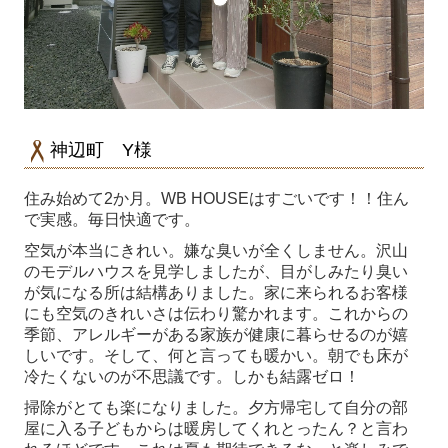
神辺町 Y様
住み始めて2か月。WB HOUSEはすごいです！！住ん
で実感。毎日快適です。
空気が本当にきれい。嫌な臭いが全くしません。沢山
のモデルハウスを見学しましたが、目がしみたり臭い
が気になる所は結構ありました。家に来られるお客様
にも空気のきれいさは伝わり驚かれます。これからの
季節、アレルギーがある家族が健康に暮らせるのが嬉
しいです。そして、何と言っても暖かい。朝でも床が
冷たくないのが不思議です。しかも結露ゼロ！
掃除がとても楽になりました。夕方帰宅して自分の部
屋に入る子どもからは暖房してくれとったん？と言わ