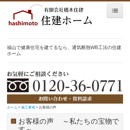
ホーム
イベント情報
福山で健康住宅を建てるなら、通気断熱WB工法の住建
モデルハウス
ホーム
メディア掲載
土地情報
住まいのこだわり
提案型住宅
ホーム
施工事例
お客様の声
ZEHへの取り組み
お客様の声 ～私たちの宝物で
す～
制震住宅